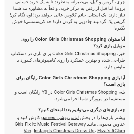
چری، گریس و گیل، بی‌صبرانه منتظرند تا به یک خرید حسابی
بروند! اما قبل از رفتن به مرکز خرید، واقعاً به مشاوره مد شما
نیاز دارند. یک استایل خانم کلاوس عالی خواهد بود! اوه نگاه کن!
گریس یک گردنبند جادویی به گردن دارد! چه کریسمسی! خوش
بگذره!
آیا میتوان Color Girls Christmas Shopping را روی
موبایل بازی کرد؟
خیر، Color Girls Christmas Shopping برای بازی در دسکتاپ
طراحی شده و بهترین عملکرد را روی کامپیوتر‌های کیبورد یا
ماوس دارد.
آیا بازی Color Girls Christmas Shopping رایگان برای
بازی است؟
بله، Color Girls Christmas Shopping در Y8 رایگان است و
مستقیما در مرورگر شما اجرا می‌شود.
چه بازی‌های دیگری می‌توانیم بعدا امتحان کنیم؟
بیشتر بازی‌ها را در بخش
لباس پوشی games
کاوش کنید و
عناوین محبوبی مانند
Girls Fix It: Music Festival Getaway
Van
،
Instagirls Christmas Dress Up
،
Eliza's #Glam