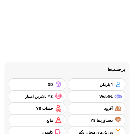
برچسب‌ها
1 بازیکن
3D
WebGL
Y8 بالاترین امتیاز
آفرود
حساب Y8
دستاوردها Y8
مانع
ورزش‌های هیجان‌انگیز
کامیون