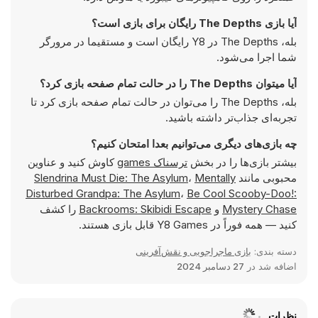
آیا بازی The Depths رایگان برای بازی است؟
بله، The Depths در Y8 رایگان است و مستقیما در مرورگر
شما اجرا می‌شود.
آیا میتوان The Depths را در حالت تمام صفحه بازی کرد؟
بله، The Depths را می‌توان در حالت تمام صفحه بازی کرد تا
تجربه‌ای جذاب‌تر داشته باشید.
چه بازی‌های دیگری می‌توانیم بعدا امتحان کنیم؟
بیشتر بازی‌ها را در بخش
ترسناک games
کاوش کنید و عناوین
محبوبی مانند
Mentally
،
Slendrina Must Die: The Asylum
Disturbed Grandpa: The Asylum
،
Be Cool Scooby-Doo!:
Mystery Chase
و
Backrooms: Skibidi Escape
را کشف
کنید — همه فوراً در Y8 Games قابل بازی هستند.
دسته بندی:
بازی ماجراجویی و نقش‌آفرینی
اضافه شد در
27 دسامبر 2024
نظرات