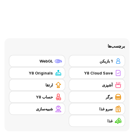
برچسب‌ها
1 بازیکن
WebGL
Y8 Originals
Y8 Cloud Save
آشپزی
ارتقا
برگر
حساب Y8
سرو غذا
شبیه‌سازی
غذا