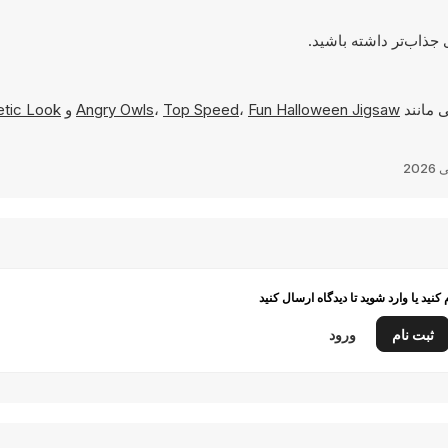
 مانند
Fun Halloween Jigsaw
،
Top Speed
،
Angry Owls
و
etic Look
م کنید یا وارد شوید تا دیدگاه ارسال کنید
ثبت نام
ورود