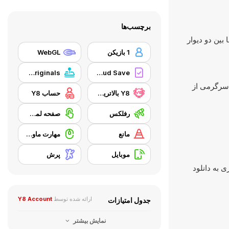
برچسب‌ها
بین دو دیوار
1 بازیکن
WebGL
Y8 Originals
Y8 Cloud Save
ی سرگرمی از
Y8 بالاترین امتیاز
حساب Y8
رفلکس
صفحه لمسی
مانع
مهارت ماوس
موبایل
پرش
ی به دانلود
ارائه شده توسط
Y8 Account
جدول امتیازات
نمایش بیشتر