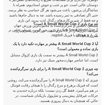
دوستان عالی است. جو پر جنب و جوش استادیوم، همراه با
تماشاگران پرشور، باعث می‌شود هر گل حماسی به نظر برسد،
حتی اگر تصادفی به ثمر رسیده باشد. چه به دنبال جام‌ها باشید
و چه فقط از شیرین‌کاری‌های رگدال لذت ببرید، این بازی
چه نوع بازی A Small World Cup 2 است؟
پیچشی دلنشین و سرگرم‌کننده به محبوب‌ترین ورزش جهان
A Small World Cup 2 یک بازی ورزشی است، به طور خاص تر
می‌دهد. بازی‌ها را در Y8 بازی کنید - بزرگترین پلتفرم بازی
یک بازی فوتبال با فیزیک ragdoll.
مدرن HTML5!
آیا A Small World Cup 2 بیشتر بر مهارت تکیه دارد یا یک
بازی ساده و معمولی است؟
A Small World Cup 2 بیشتر به سمت یک بازی کژوال متمایل
است، اما عناصر مهارت‌محور سبک نیز دارد.
چه چیزی A Small World Cup 2 را برای بازی سرگرم‌کننده
می‌کند؟
چیزی که A Small World Cup 2 را سرگرم‌کننده می‌کند، روشی
است که فیزیک پرهرج و مرج رگدال را با هیجان رقابت فوتبال
در هم می‌آمیزد. فقط گل زدن نیست؛ بلکه درباره خندیدن به
حرکات غیرقابل پیش‌بینی و شل‌وول بازیکنان شماست، در
حالی که همچنان به دنبال پیروزی هستید.