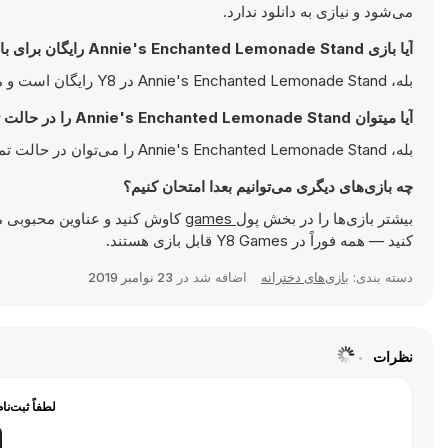
می‌شود و نیازی به دانلود ندارد.
آیا بازی Annie's Enchanted Lemonade Stand رایگان برای بازی است؟
بله، Annie's Enchanted Lemonade Stand در Y8 رایگان است و مستقیما در مرورگر شما اجرا می‌شود.
آیا میتوان Annie's Enchanted Lemonade Stand را در حالت تمام صفحه بازی کرد؟
بله، Annie's Enchanted Lemonade Stand را می‌توان در حالت تمام صفحه بازی کرد تا تجربه‌ای جذاب‌تر داشته باشید.
چه بازی‌های دیگری می‌توانیم بعدا امتحان کنیم؟
بیشتر بازی‌ها را در بخش
پول games
کاوش کنید و عناوین محبوبی م
کنید — همه فوراً در Y8 Games قابل بازی هستند.
دسته بندی:
بازی‌های دخترانه
اضافه شد در
23 نوامبر 2019
نظرات
لطفاً ثبت‌نا