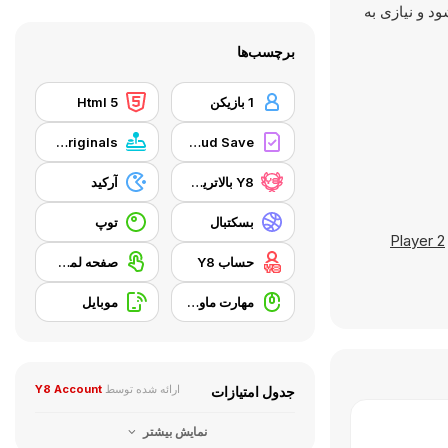
شود و نیازی به
برچسب‌ها
1 بازیکن
Html 5
Y8 Originals
Y8 Cloud Save
Y8 بالاترین امتیاز
آرکید
بسکتبال
توپ
2 Player
حساب Y8
صفحه لمسی
مهارت ماوس
موبایل
ارائه شده توسط
Y8 Account
جدول امتیازات
نمایش بیشتر