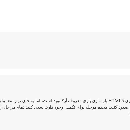
Basketball Blocks یک بازی بسکتبال با چاشنی هیجان است. این بازی HTML5 بازسازی بازی معروف آرکانوید است، اما به جای ت
ی صعود کنید. هجده مرحله برای تکمیل وجود دارد. سعی کنید تمام مراحل را ب