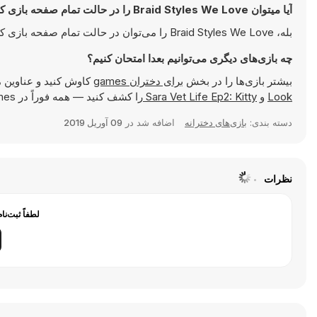
آیا میتوان Braid Styles We Love را در حالت تمام صفحه بازی کرد؟
بله، Braid Styles We Love را می‌توان در حالت تمام صفحه بازی کرد تا تجربه‌ای جذاب‌تر داشته باشید.
چه بازی‌های دیگری می‌توانیم بعدا امتحان کنیم؟
بیشتر بازی‌ها را در بخش
برای دختران games
کاوش کنید و عناوین 
Look
و
Sara Vet Life Ep2: Kitty
را کشف کنید — همه فوراً در Y8 Games قابل بازی هستند.
دسته بندی:
بازی‌های دخترانه
اضافه شد در
09 آوریل 2019
نظرات
لطفاً ثبت‌نا