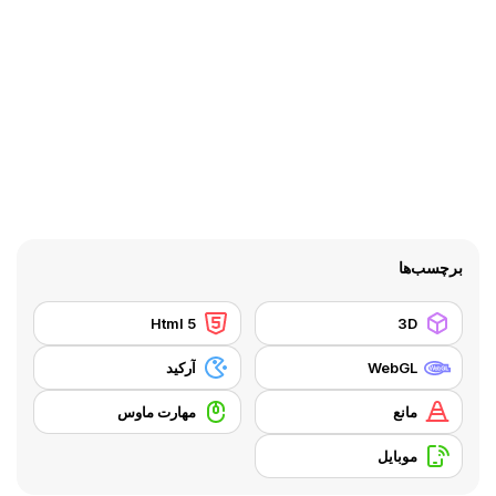
برچسب‌ها
Html 5
3D
WebGL
آرکید
مانع
مهارت ماوس
موبایل