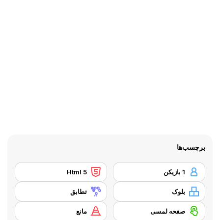
برچسب‌ها
1 بازیکن
Html 5
بلوک
تطابق
صفحه لمسی
مانع