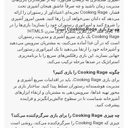
مدیریت زمان باشید و چه صرفاً عاشق هیجان آشپزی تحت
فشار، Cooking Rage تجربه‌ای اعتیادآور از رستوران را ارائه
می‌دهد که دلتان نمی‌خواهد آن را رها کنید. همین امروز آشپزی
را شروع کنید و امپراتوری رستوران خود را بسازید! بازی‌ها را در
چه نوع بازی Cooking Rage است؟
Y8 بازی کنید - بزرگترین پلتفرم بازی مدرن HTML5!
Cooking Rage یک بازی سریع آشپزی و مدیریت رستوران
است که در آن غذا آماده می‌کنید، به مشتریان سرویس می‌دهید
و آشپزخانه خود را ارتقا می‌دهید تا یک امپراتوری رستورانی
جهانی بسازید. این بازی رفلکس‌های سریع را با برنامه‌ریزی
استراتژیک در صدها مرحله ترکیب می‌کند.
چگونه Cooking Rage را بازی کنیم؟
برای بازی Cooking Rage، باید در اقدامات سریع آشپزی و
مدیریت هوشمندانه رستوران تسلط پیدا کنید. ساختار بازی بر
محور تهیه غذاها، سرویس‌دهی به مشتریان و ارتقاء ابزارهای
آشپزخانه شماست تا در سطوح چالش‌برانگیزتر و فزاینده
پیشرفت کنید.
چه چیزی Cooking Rage را برای بازی سرگرم‌کننده می‌کند؟
چیزی که Cooking Rage را سرگرم‌کننده می‌کند، روشی است