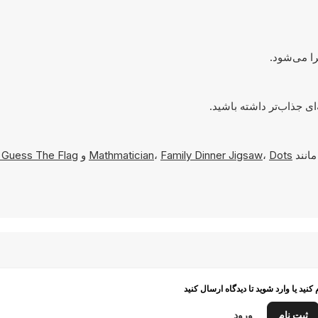
مانند
Dots
،
Family Dinner Jigsaw
،
Mathmatician
و
: Guess The Flag
م کنید یا وارد شوید تا دیدگاه ارسال کنید
ثبت نام
ورود