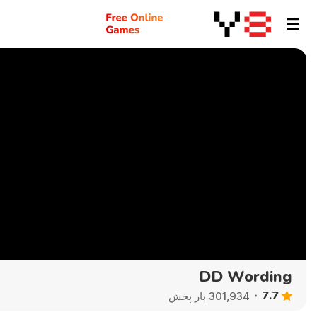
DD Wording
7.7
301,934 بار پخش