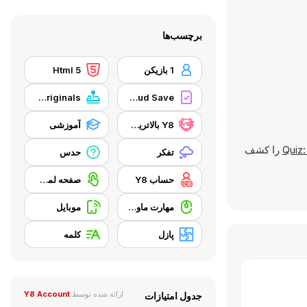
برچسب‌ها
1 بازیکن
Html 5
Y8 Originals
Y8 Cloud Save
Y8 بالاترین امتیاز
آموزشی
Quiz
را کشف
تفکر
حدس
حساب Y8
صفحه لمسی
مهارت ماوس
موبایل
پازل
کلمه
ارائه شده توسط
Y8 Account
جدول امتیازات