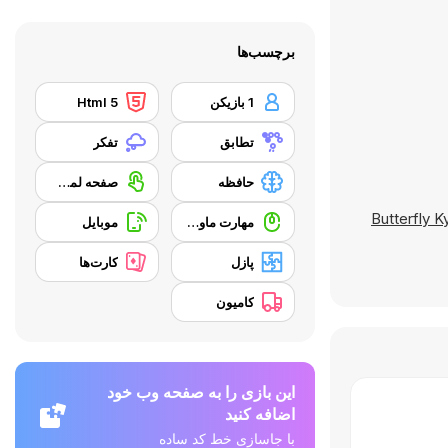
برچسب‌ها
1 بازیکن
Html 5
تطابق
تفکر
حافظه
صفحه لمسی
Butterfly 
مهارت ماوس
موبایل
پازل
کارت‌ها
کامیون
این بازی را به صفحه وب خود
اضافه کنید
با جاسازی خط کد ساده