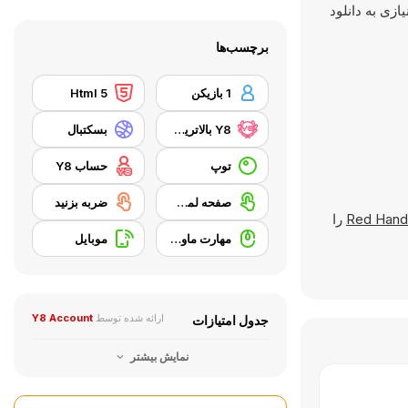
یازی به دانلود
برچسب‌ها
1 بازیکن
Html 5
Y8 بالاترین امتیاز
بسکتبال
توپ
حساب Y8
صفحه لمسی
ضربه بزنید
Red Hand
را
مهارت ماوس
موبایل
ارائه شده توسط
Y8 Account
جدول امتیازات
نمایش بیشتر