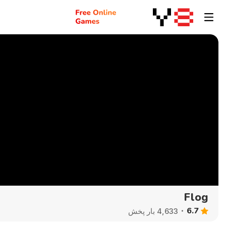
Flog
6.7
4,633 بار پخش