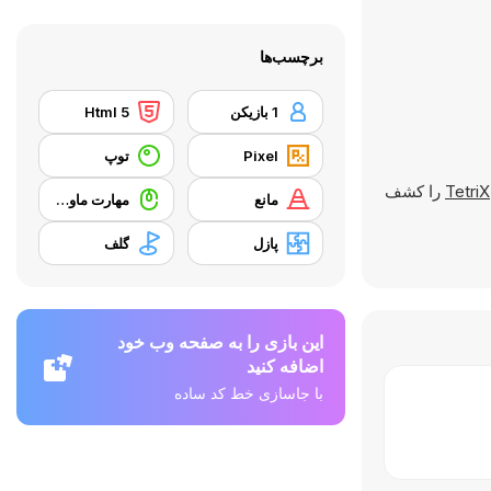
برچسب‌ها
1 بازیکن
Html 5
Pixel
توپ
TetriX
را کشف
مانع
مهارت ماوس
پازل
گلف
این بازی را به صفحه وب خود
اضافه کنید
با جاسازی خط کد ساده