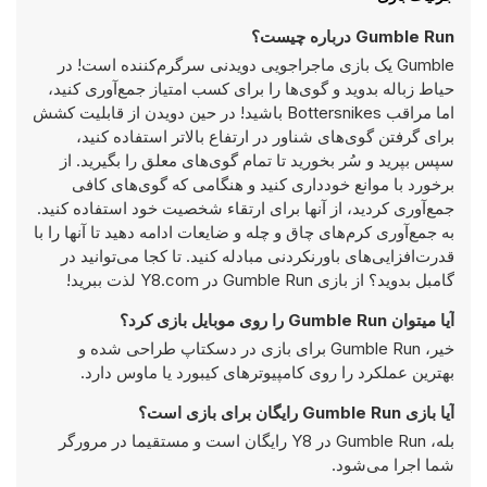
Gumble Run درباره چیست؟
Gumble یک بازی ماجراجویی دویدنی سرگرم‌کننده است! در
حیاط زباله بدوید و گوی‌ها را برای کسب امتیاز جمع‌آوری کنید،
اما مراقب Bottersnikes باشید! در حین دویدن از قابلیت کشش
برای گرفتن گوی‌های شناور در ارتفاع بالاتر استفاده کنید،
سپس بپرید و سُر بخورید تا تمام گوی‌های معلق را بگیرید. از
برخورد با موانع خودداری کنید و هنگامی که گوی‌های کافی
جمع‌آوری کردید، از آنها برای ارتقاء شخصیت خود استفاده کنید.
به جمع‌آوری کرم‌های چاق و چله و ضایعات ادامه دهید تا آنها را با
قدرت‌افزایی‌های باورنکردنی مبادله کنید. تا کجا می‌توانید در
گامبل بدوید؟ از بازی Gumble Run در Y8.com لذت ببرید!
آیا میتوان Gumble Run را روی موبایل بازی کرد؟
خیر، Gumble Run برای بازی در دسکتاپ طراحی شده و
بهترین عملکرد را روی کامپیوتر‌های کیبورد یا ماوس دارد.
آیا بازی Gumble Run رایگان برای بازی است؟
بله، Gumble Run در Y8 رایگان است و مستقیما در مرورگر
شما اجرا می‌شود.