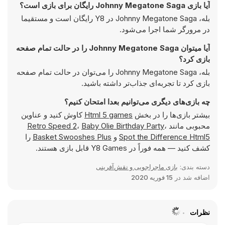
آیا بازی Johnny Megatone Saga رایگان برای بازی است؟
بله، Johnny Megatone Saga در Y8 رایگان است و مستقیما
در مرورگر شما اجرا می‌شود.
آیا میتوان Johnny Megatone Saga را در حالت تمام صفحه
بازی کرد؟
بله، Johnny Megatone Saga را می‌توان در حالت تمام صفحه
بازی کرد تا تجربه‌ای جذاب‌تر داشته باشید.
چه بازی‌های دیگری می‌توانیم بعدا امتحان کنیم؟
بیشتر بازی‌ها را در بخش
Html 5 games
کاوش کنید و عناوین
محبوبی مانند
،
Baby Olie Birthday Party
،
Retro Speed 2
Spot the Difference Html5
و
Basket Swooshes Plus
را
کشف کنید — همه فوراً در Y8 Games قابل بازی هستند.
دسته بندی:
بازی ماجراجویی و نقش‌آفرینی
اضافه شد در
15 فوریه 2020
نظرات