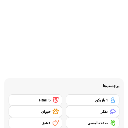
برچسب‌ها
1 بازیکن
Html 5
تفکر
حیوان
صفحه لمسی
عشق