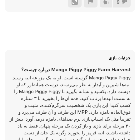
9
جزئیات بازی
Mango Piggy Piggy Farm Harvest درباره چیست؟
Mango Piggy Piggy گرسنه است. او به یک مزرعه انبه رسید.
انبه‌ها شیرین و آبدار به نظر می‌رسند، درست همانطور که او
دوست دارد. بکشید و نشانه بگیرید تا Mango Piggy Piggy را
به سمت انبه‌ها پرتاب کنید. همه آن‌ها را بخورید تا ۳ ستاره
کسب کنید! این بازی یک شخصیت سرگرم‌کننده، مثبت و
فوق‌العاده بامزه دارد. MPP این طرف و آن طرف می‌پرد و
تقریباً مثل یک اسباب‌بازی نرم صداهای بامزه درمی‌آورد. بیش از
۳۰ مرحله برای بازی و باز کردن یک مرحله پنهان. فقط به یاد
داشته باشید، انبه قرمز را نخورید وگرنه یک جان از دست
خواهید داد. همچنین، انبه گندیده را نخورید وگرنه مرحله را از