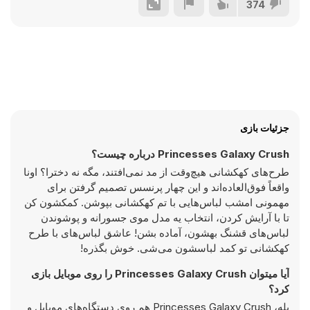
374
جزئیات بازی
Princesses Galaxy Crush درباره چیست؟
طرح‌های کهکشانی هیچ‌وقت از مد نمی‌افتند، مگه نه دخترا؟ اونا
واقعاً فوق‌العاده‌اند و این چهار پرنسس تصمیم گرفتن برای
مهمونی امشب لباس‌هایی با تم کهکشانی بپوشن. کمکشون کن
تا با آرایش کردن، انتخاب یه مدل موی جسورانه و پوشوندن
لباس‌های قشنگ بهشون، آماده بشن! عاشق لباس‌های با طرح
کهکشانی تو کمد لباسشون می‌شی. خوش بگذره!
آیا میتوان Princesses Galaxy Crush را روی موبایل بازی
کرد؟
بله، Princesses Galaxy Crush هم روی دستگاه‌های موبایل و