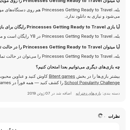
آیا میتوان Princesses Getting Ready to Travel را روی موبایل بازی کرد؟
بله، s Getting Ready to Travel
می‌شود و نیازی به دانلود ندارد.
آیا بازی Princesses Getting Ready to Travel رایگان برای بازی است؟
بله، Princesses Getting Ready to Travel در Y8 رایگان است و مستقیما در مرورگر شما اجرا می‌شود.
آیا میتوان Princesses Getting Ready to Travel را در حالت تمام صفحه بازی کرد؟
بله، Princesses Getting Ready to Travel را می‌توان در حالت تمام صفحه بازی کرد تا تجربه‌ای جذاب‌تر داشته باشید.
چه بازی‌های دیگری می‌توانیم بعدا امتحان کنیم؟
بیشتر بازی‌ها را در بخش
Bitent games
کاوش کنید و عناوین محبوبی
School Popularity Challenge
را کشف کنید — همه فوراً در Y8 Games قابل بازی هستند.
دسته بندی:
بازی‌های دخترانه
اضافه شد در
07 ژوئن 2019
نظرات