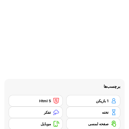
برچسب‌ها
1 بازیکن
Html 5
تخته
تفکر
صفحه لمسی
موبایل