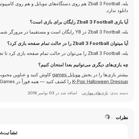
بله، Zball 3 Football هم روی دستگاه‌های موبایل و ه
دانلود ندارد.
آیا بازی Zball 3 Football رایگان برای بازی است؟
بله، Zball 3 Football در Y8 رایگان است و مستقیما در مرورگر شما اجرا می‌شود.
آیا میتوان Zball 3 Football را در حالت تمام صفحه بازی کرد؟
بله، Zball 3 Football را می‌توان در حالت تمام صفحه بازی کرد تا تجربه‌ای جذاب‌تر داشته باشید.
چه بازی‌های دیگری می‌توانیم بعدا امتحان کنیم؟
بیشتر بازی‌ها را در بخش
موبایل games
کاوش کنید و عناوین محبوبی
K-Pop Halloween Dressup
را کشف کنید — همه فوراً در Y8 Games قابل بازی هستند.
دسته بندی:
بازی‌های مهارتی
اضافه شد در
03 نوامبر 2019
نظرات
لطفاً ثبت‌نا