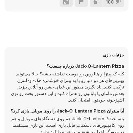
100
جزئیات بازی
Jack-O-Lantern Pizza درباره چیست؟
کیه که پیتزا و هالووین رو دوست نداشته باشه؟ حالا می‌تونید
بهترین‌های هر دو دنیا رو با یه پیتزای خوشمزه جک-او-لنترن
ترکیب کنید. یاد بگیرید چطور این غذای جشن رو آنلاین بپزید.
بعدش مامان یا باباتون رو همراه کنید و این دستور پخت رو توی
آشپزخونه خودتون امتحان کنید.
آیا میتوان Jack-O-Lantern Pizza را روی موبایل بازی کرد؟
بله، Jack-O-Lantern Pizza هم روی دستگاه‌های موبایل و هم
روی کامپیوترهای دسکتاپ قابل بازی است. این بازی مستقیما
در مرورگر اجرا می‌شود و نیازی به دانلود ندارد.