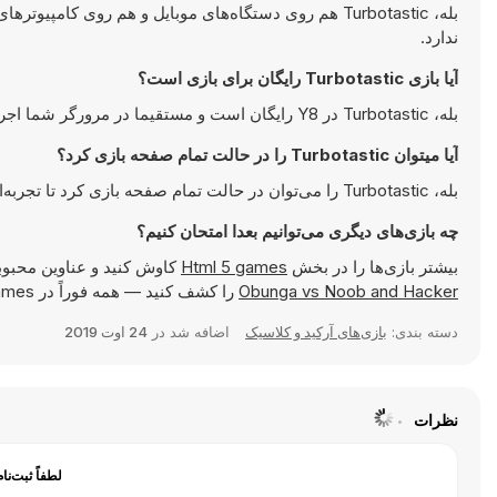
بله، Turbotastic هم روی دستگاه‌های موبایل و هم روی کا
ندارد.
آیا بازی Turbotastic رایگان برای بازی است؟
بله، Turbotastic در Y8 رایگان است و مستقیما در مرورگر شما اجرا می‌شود.
آیا میتوان Turbotastic را در حالت تمام صفحه بازی کرد؟
بله، Turbotastic را می‌توان در حالت تمام صفحه بازی کرد تا تجربه‌ای جذاب‌تر داشته باشید.
چه بازی‌های دیگری می‌توانیم بعدا امتحان کنیم؟
بیشتر بازی‌ها را در بخش
Html 5 games
کاوش کنید و عناوین محبوب
Obunga vs Noob and Hacker
را کشف کنید — همه فوراً در Y8 Games قابل بازی هستند.
دسته بندی:
بازی‌های آرکید و کلاسیک
اضافه شد در
24 اوت 2019
نظرات
لطفاً ثبت‌نا