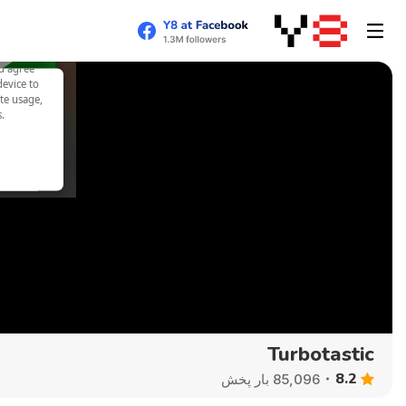
Turbotastic
8.2
85,096 بار پخش